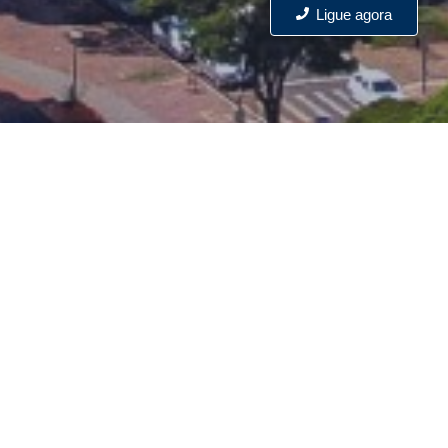
Ligue agora
Cidades
Conheça a relação dos municípios das regiões Norte,
Noroeste e Oeste no Estado do Paraná, que fazem parte da
BASE TERRITORIAL do SINPRONORP, extraído do CNES –
Consultas ao Cadastro Nacional de Entidades Sindicais –
www.mte.gov.br – processo n° 46000.010802/2001 – 18