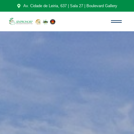
Av. Cidade de Leiria, 637 | Sala 27 | Boulevard Gallery